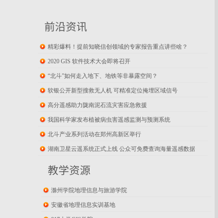
前沿资讯
精彩爆料！提前知晓信创领域的专家报告重点讲些啥？
2020 GIS 软件技术大会即将召开
“北斗”如何走入地下、地铁等非暴露空间？
软银公开新型搜救无人机 可精准定位掩埋区域信号
高分遥感助力陇南泥石流灾害应急救援
我国科学家发布植被病虫害遥感监测与预测系统
北斗产业系列活动在郑州高新区举行
湖南卫星云遥系统正式上线 公众可免费查询海量遥感数据
教学资源
滁州学院地理信息与旅游学院
安徽省地理信息实训基地