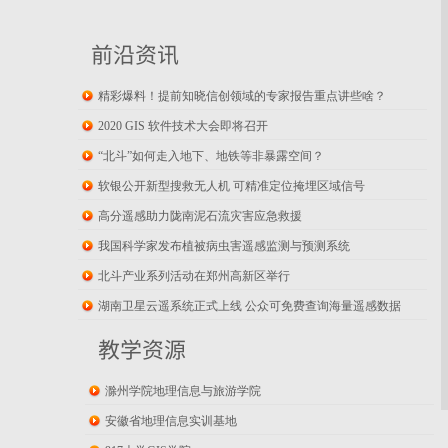
前沿资讯
精彩爆料！提前知晓信创领域的专家报告重点讲些啥？
2020 GIS 软件技术大会即将召开
“北斗”如何走入地下、地铁等非暴露空间？
软银公开新型搜救无人机 可精准定位掩埋区域信号
高分遥感助力陇南泥石流灾害应急救援
我国科学家发布植被病虫害遥感监测与预测系统
北斗产业系列活动在郑州高新区举行
湖南卫星云遥系统正式上线 公众可免费查询海量遥感数据
教学资源
滁州学院地理信息与旅游学院
安徽省地理信息实训基地